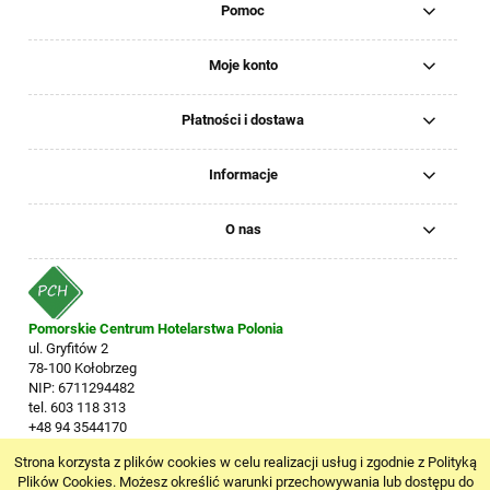
Pomoc
Moje konto
Płatności i dostawa
Informacje
O nas
Pomorskie Centrum Hotelarstwa Polonia
ul. Gryfitów 2
78-100 Kołobrzeg
NIP: 6711294482
tel. 603 118 313
+48 94 3544170
www.pchpolonia.pl
Strona korzysta z plików cookies w celu realizacji usług i zgodnie z Polityką
pokaż pełną wersję strony
Plików Cookies. Możesz określić warunki przechowywania lub dostępu do